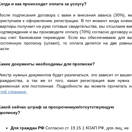
Когда и как происходит оплата за услугу?
После подписания договора с вами и внесения аванса (30%), м
приступаем к оформлению регистрации. В тот момент когда хозяи
квартиры получает на руки готовые свидетельства, мы отсылаем ва
подтверждение и вы производите оплату (70%) согласно договору н
наш счет банковским переводом. Если мы обеспечиваем для ва
постоянную прописку (штамп), то оплата делится на две равны
части.
Какие документы необходимы для прописки?
Реестр нужных документов будет различаться, это зависит от вашег
гражданства, а так же от того, какая регистрация вам нужна 
временная или постоянная. Подробности вы можете прочитать н
этой странице
.
Какой сейчас штраф за просроченную/отсутствующую
прописку?
Для граждан РФ
Согласно ст. 19.15.1 КОАП РФ, для лиц, не