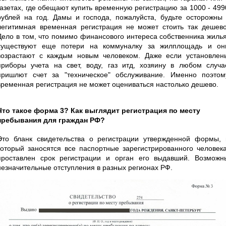
газетах, где обещают купить временную регистрацию за 1000 - 499
рублей на год. Дамы и господа, пожалуйста, будьте осторожны 
легитимная временная регистрация не может стоить так дешево
Дело в том, что помимо финансового интереса собственника жилья
существуют еще потери на коммуналку за жилплощадь и он
возрастают с каждым новым человеком. Даже если установлен
приборы учета на свет, воду, газ итд, хозяину в любом случа
пришлют счет за "техническое" обслуживание. Именно поэтом
временная регистрация не может оцениваться настолько дешево.
Что такое форма 3? Как выглядит регистрация по месту
пребывания для граждан РФ?
Это бланк свидетельства о регистрации утвержденной формы, 
который заносятся все паспортные зарегистрированного человека
проставлен срок регистрации и орган его выдавший. Возможн
незначительные отступления в разных регионах РФ.